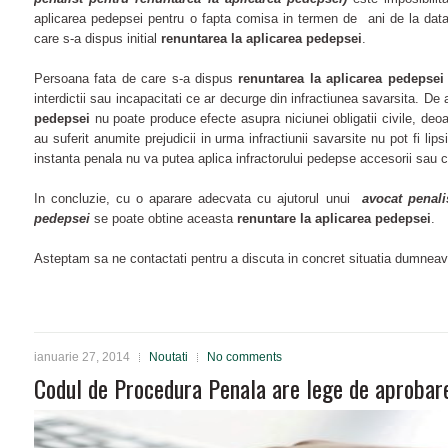
aplicarea pedepsei pentru o fapta comisa in termen de ani de la data r
care s-a dispus initial
renuntarea la aplicarea pedepsei
.
Persoana fata de care s-a dispus
renuntarea la aplicarea pedepsei
interdictii sau incapacitati ce ar decurge din infractiunea savarsita. 
pedepsei
nu poate produce efecte asupra niciunei obligatii civile, de
au suferit anumite prejudicii in urma infractiunii savarsite nu pot fi lips
instanta penala nu va putea aplica infractorului pedepse accesorii sau
In concluzie, cu o aparare adecvata cu ajutorul unui
avocat penali
pedepsei
se poate obtine aceasta
renuntare la aplicarea pedepsei
.
Asteptam sa ne contactati pentru a discuta in concret situatia dumneav
ianuarie 27, 2014
Noutati
No comments
Codul de Procedura Penala are lege de aprobar