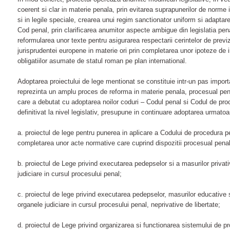
coerent si clar in materie penala, prin evitarea suprapunerilor de norme 
si in legile speciale, crearea unui regim sanctionator uniform si adaptare
Cod penal, prin clarificarea anumitor aspecte ambigue din legislatia pen
reformularea unor texte pentru asigurarea respectarii cerintelor de previzib
jurisprudentei europene in materie ori prin completarea unor ipoteze de
obligatiilor asumate de statul roman pe plan international.
Adoptarea proiectului de lege mentionat se constituie intr-un pas import
reprezinta un amplu proces de reforma in materie penala, procesual pen
care a debutat cu adoptarea noilor coduri – Codul penal si Codul de proc
definitivat la nivel legislativ, presupune in continuare adoptarea urmato
a. proiectul de lege pentru punerea in aplicare a Codului de procedura p
completarea unor acte normative care cuprind dispozitii procesual pena
b. proiectul de Lege privind executarea pedepselor si a masurilor privat
judiciare in cursul procesului penal;
c. proiectul de lege privind executarea pedepselor, masurilor educative 
organele judiciare in cursul procesului penal, neprivative de libertate;
d. proiectul de Lege privind organizarea si functionarea sistemului de pr