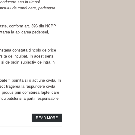
conducere sau in timpul
ermisului de conducere, pedeapsa
araste, conform art. 396 din NCPP
ntarea la aplicarea pedepsei,
stana constata dincolo de orice
rsita de inculpat. In acest sens,
 si de ordin subiectiv ce intra in
e fi pornita si o actiune civila. In
ct tragerea la raspundere civila
ul produs prin comiterea faptei care
nculpatului si a partii responsabile
READ MORE