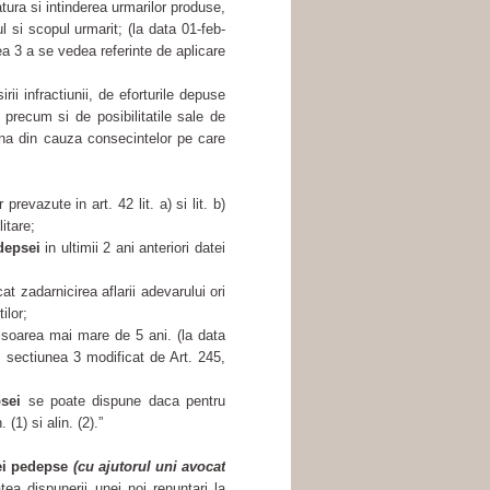
tura si intinderea urmarilor produse,
l si scopul urmarit; (la data 01-feb-
iunea 3 a se vedea referinte de aplicare
rii infractiunii, de eforturile depuse
 precum si de posibilitatile sale de
una din cauza consecintelor pe care
revazute in art. 42 lit. a) si lit. b)
itare;
depsei
in ultimii 2 ani anteriori datei
at zadarnicirea aflarii adevarului ori
ilor;
isoarea mai mare de 5 ani. (la data
l V, sectiunea 3 modificat de Art. 245,
sei
se poate dispune daca pentru
(1) si alin. (2).”
ei pedepse
(cu ajutorul uni avocat
tea dispunerii unei noi renuntari la