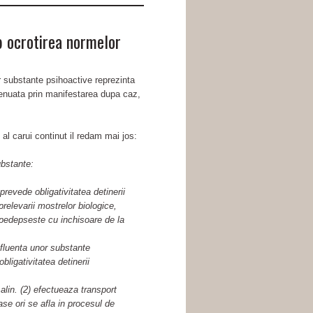
b ocrotirea normelor
or substante psihoactive reprezinta
atenuata prin manifestarea dupa caz,
al carui continut il redam mai jos:
ubstante:
revede obligativitatea detinerii
elevarii mostrelor biologice,
 pedepseste cu inchisoare de la
fluenta unor substante
ligativitatea detinerii
 alin. (2) efectueaza transport
se ori se afla in procesul de