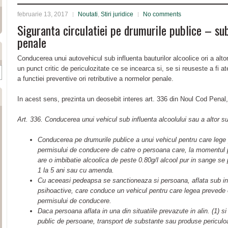
februarie 13, 2017
Noutati
,
Stiri juridice
No comments
Siguranta circulatiei pe drumurile publice – su
penale
Conducerea unui autovehicul sub influenta bauturilor alcoolice ori a alt
un punct critic de periculozitate ce se incearca si, se si reuseste a fi 
a functiei preventive ori retributive a normelor penale.
In acest sens, prezinta un deosebit interes art. 336 din Noul Cod Penal, 
Art. 336. Conducerea unui vehicul sub influenta alcoolului sau a altor s
Conducerea pe drumurile publice a unui vehicul pentru care lege p
permisului de conducere de catre o persoana care, la momentul pr
are o imbibatie alcoolica de peste 0.80g/l alcool pur in sange se
1 la 5 ani sau cu amenda.
Cu aceeasi pedeapsa se sanctioneaza si persoana, aflata sub in
psihoactive, care conduce un vehicul pentru care legea prevede ob
permisului de conducere.
Daca persoana aflata in una din situatiile prevazute in alin. (1) si
public de persoane, transport de substante sau produse periculoa