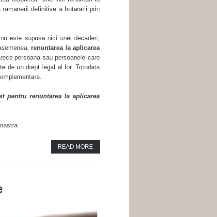
amanerii definitive a hotararii prin
nu este supusa nici unei decaderi,
De asemenea,
renuntarea la aplicarea
oarece persoana sau persoanele care
ite de un drept legal al lor. Totodata
 complementare.
st pentru renuntarea la aplicarea
oastra.
READ MORE
e