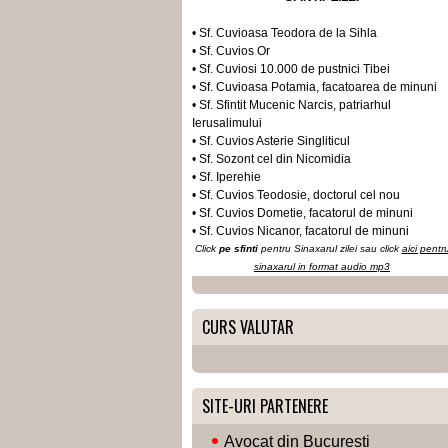
• Sf. Cuvioasa Teodora de la Sihla
• Sf. Cuvios Or
• Sf. Cuviosi 10.000 de pustnici Tibei
• Sf. Cuvioasa Potamia, facatoarea de minuni
• Sf. Sfintit Mucenic Narcis, patriarhul
Ierusalimului
• Sf. Cuvios Asterie Singliticul
• Sf. Sozont cel din Nicomidia
• Sf. Iperehie
• Sf. Cuvios Teodosie, doctorul cel nou
• Sf. Cuvios Dometie, facatorul de minuni
• Sf. Cuvios Nicanor, facatorul de minuni
Click
pe sfinti
pentru Sinaxarul zilei sau click
aici pentr
sinaxarul in format audio mp3
CURS VALUTAR
SITE-URI PARTENERE
Avocat din Bucuresti