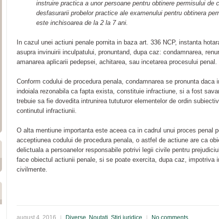
instruire practica a unor persoane pentru obtinere permisului de 
desfasurarii probelor practice ale examenului pentru obtinera p
este inchisoarea de la 2 la 7 ani.
In cazul unei actiuni penale pornita in baza art. 336 NCP, instanta hot
asupra invinuirii inculpatului, pronuntand, dupa caz: condamnarea, renu
amanarea aplicarii pedepsei, achitarea, sau incetarea procesului penal.
Conform codului de procedura penala, condamnarea se pronunta daca in
indoiala rezonabila ca fapta exista, constituie infractiune, si a fost sava
trebuie sa fie dovedita intrunirea tututuror elementelor de ordin subiectiv
continutul infractiunii.
O alta mentiune importanta este aceea ca in cadrul unui proces penal poat
acceptiunea codului de procedura penala, o astfel de actiune are ca obie
delictuala a persoanelor responsabile potrivi legii civile pentru prejudici
face obiectul actiunii penale, si se poate exercita, dupa caz, impotriva i
civilmente.
august 4, 2016
Diverse
,
Noutati
,
Stiri juridice
No comments