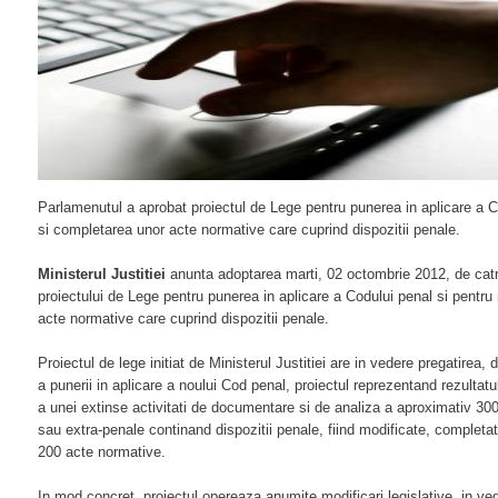
Parlamenutul a aprobat proiectul de Lege pentru punerea in aplicare a C
si completarea unor acte normative care cuprind dispozitii penale.
Ministerul Justitiei
anunta adoptarea marti, 02 octombrie 2012, de cat
proiectului de Lege pentru punerea in aplicare a Codului penal si pentru
acte normative care cuprind dispozitii penale.
Proiectul de lege initiat de Ministerul Justitiei are in vedere pregatirea, 
a punerii in aplicare a noului Cod penal, proiectul reprezentand rezultatul 
a unei extinse activitati de documentare si de analiza a aproximativ 30
sau extra-penale continand dispozitii penale, fiind modificate, complet
200 acte normative.
In mod concret, proiectul opereaza anumite modificari legislative, in ved