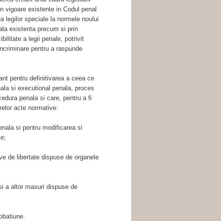
in vigoare existente in Codul penal
a legilor speciale la normele noului
ala existenta precum si prin
ilitate a legii penale, potrivit
 incriminare pentru a raspunde
ant pentru definitivarea a ceea ce
ala si executional penala, proces
edura penala si care, pentru a fi
arelor acte normative:
enala si pentru modificarea si
le;
ive de libertate dispuse de organele
si a altor masuri dispuse de
obatiune.