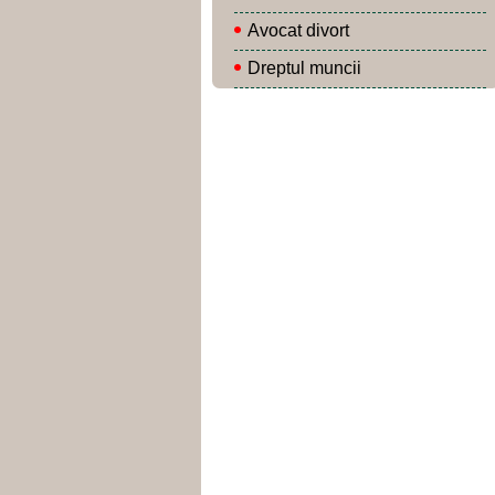
Avocat divort
Dreptul muncii