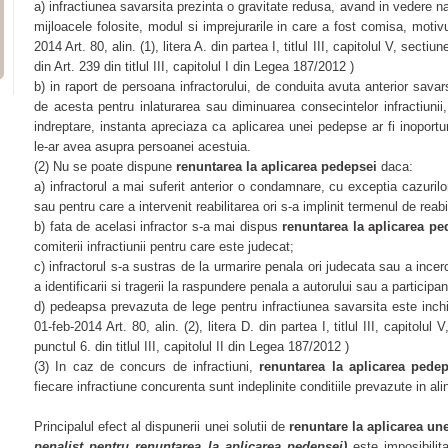
a) infractiunea savarsita prezinta o gravitate redusa, avand in vedere na
mijloacele folosite, modul si imprejurarile in care a fost comisa, motivu
2014 Art. 80, alin. (1), litera A. din partea I, titlul III, capitolul V, sect
din Art. 239 din titlul III, capitolul I din Legea 187/2012 )
b) in raport de persoana infractorului, de conduita avuta anterior savarsi
de acesta pentru inlaturarea sau diminuarea consecintelor infractiunii,
indreptare, instanta apreciaza ca aplicarea unei pedepse ar fi inoport
le-ar avea asupra persoanei acestuia.
(2) Nu se poate dispune
renuntarea la aplicarea pedepsei
daca:
a) infractorul a mai suferit anterior o condamnare, cu exceptia cazurilor p
sau pentru care a intervenit reabilitarea ori s-a implinit termenul de reabil
b) fata de acelasi infractor s-a mai dispus
renuntarea la aplicarea pe
comiterii infractiunii pentru care este judecat;
c) infractorul s-a sustras de la urmarire penala ori judecata sau a incerc
a identificarii si tragerii la raspundere penala a autorului sau a participant
d) pedeapsa prevazuta de lege pentru infractiunea savarsita este inch
01-feb-2014 Art. 80, alin. (2), litera D. din partea I, titlul III, capitolu
punctul 6. din titlul III, capitolul II din Legea 187/2012 )
(3) In caz de concurs de infractiuni,
renuntarea la aplicarea pedep
fiecare infractiune concurenta sunt indeplinite conditiile prevazute in alin. 
Principalul efect al dispunerii unei solutii de
renuntare la aplicarea un
penalist pentru renuntarea la aplicarea pedepsei)
este imposibilita