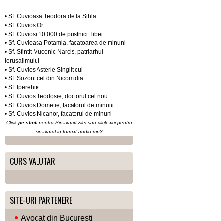
• Sf. Cuvioasa Teodora de la Sihla
• Sf. Cuvios Or
• Sf. Cuviosi 10.000 de pustnici Tibei
• Sf. Cuvioasa Potamia, facatoarea de minuni
• Sf. Sfintit Mucenic Narcis, patriarhul
Ierusalimului
• Sf. Cuvios Asterie Singliticul
• Sf. Sozont cel din Nicomidia
• Sf. Iperehie
• Sf. Cuvios Teodosie, doctorul cel nou
• Sf. Cuvios Dometie, facatorul de minuni
• Sf. Cuvios Nicanor, facatorul de minuni
Click
pe sfinti
pentru Sinaxarul zilei sau click
aici pentru
sinaxarul in format audio mp3
CURS VALUTAR
SITE-URI PARTENERE
Avocat din Bucuresti